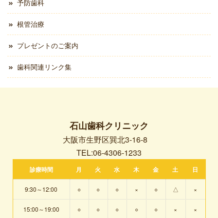
予防歯科
根管治療
プレゼントのご案内
歯科関連リンク集
石山歯科クリニック
大阪市生野区巽北3-16-8
TEL:06-4306-1233
診療時間
月
火
水
木
金
土
日
9:30～12:00
○
○
○
×
○
△
×
15:00～19:00
○
○
○
○
○
×
×