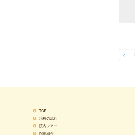
<
TOP
治療の流れ
院内ツアー
院長紹介