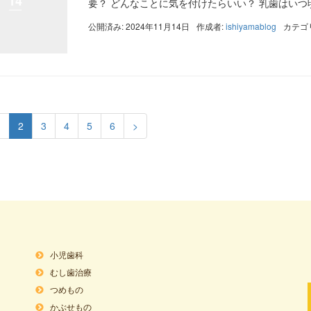
14
要？ どんなことに気を付けたらいい？ 乳歯はいつ頃抜
公開済み: 2024年11月14日
作成者:
ishiyamablog
カテゴ
1
2
3
4
5
6
>
小児歯科
むし歯治療
つめもの
かぶせもの