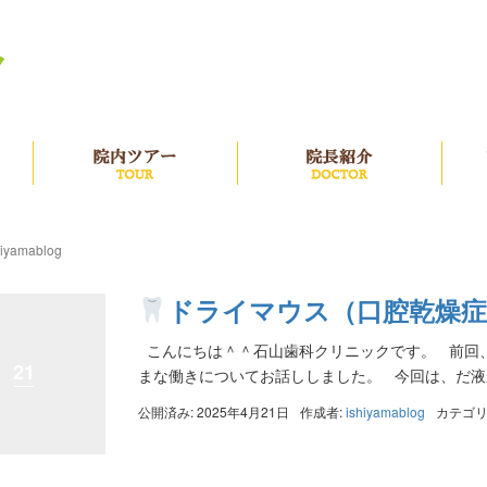
治療の流れ
院内ツアー
院長
hiyamablog
ドライマウス（口腔乾燥
こんにちは＾＾石山歯科クリニックです。 前回
21
まな働きについてお話ししました。 今回は、だ液が
公開済み: 2025年4月21日
作成者:
ishiyamablog
カテゴリ