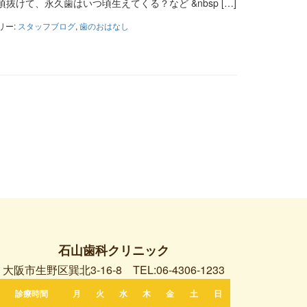
けて、永久歯はいつ頃生えてくる？など &nbsp […]
リー:
スタッフブログ
,
歯のおはなし
石山歯科クリニック
大阪市生野区巽北3-16-8
TEL:06-4306-1233
診療時間
月
火
水
木
金
土
日