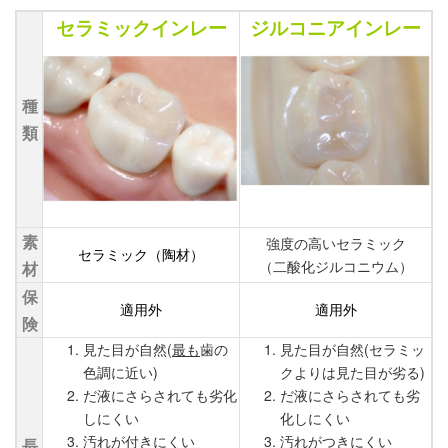
セラミックインレー
ジルコニアインレー
種
類
素
強度の高いセラミック
セラミック（陶材）
（二酸化ジルコニウム）
材
保
適用外
適用外
険
見た目が自然(
最も
歯の
見た目が自然(セラミッ
色調に近い)
クよりは見た目が劣る)
だ液にさらされても劣化
だ液にさらされても劣
しにくい
化しにくい
汚れが付きにくい
汚れがつきにくい
長