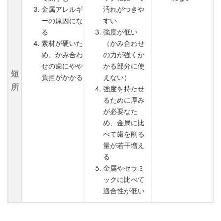
金属アレルギ
汚れがつきや
ーの原因にな
すい
る
強度が低い
素材が硬いた
（かみ合わせ
め、かみ合わ
の力が強くか
せの歯にやや
かる部分に使
短
負担がかかる
えない）
所
強度を持たせ
るために厚み
が必要なた
め、金属に比
べて歯を削る
量が若干増え
る
金属やセラミ
ックに比べて
適合性が低い