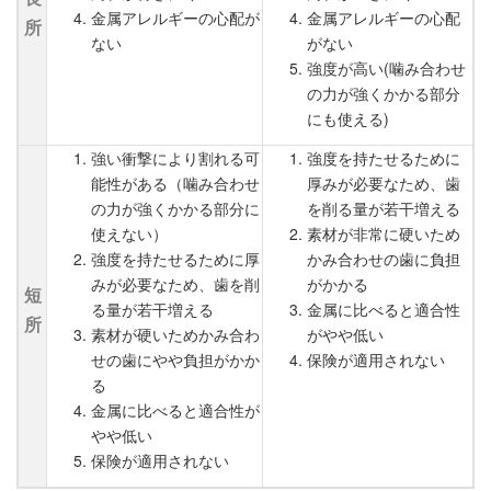
金属アレルギーの心配が
金属アレルギーの心配
所
ない
がない
強度が高い(噛み合わせ
の力が強くかかる部分
にも使える)
強い衝撃により割れる可
強度を持たせるために
能性がある（噛み合わせ
厚みが必要なため、歯
の力が強くかかる部分に
を削る量が若干増える
使えない）
素材が非常に硬いため
強度を持たせるために厚
かみ合わせの歯に負担
みが必要なため、歯を削
がかかる
短
る量が若干増える
金属に比べると適合性
所
素材が硬いためかみ合わ
がやや低い
せの歯にやや負担がかか
保険が適用されない
る
金属に比べると適合性が
やや低い
保険が適用されない