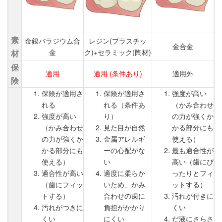
素
金銀バラジウム合
レジン(プラスチッ
金合金
金
ク)+セラミック(陶材)
材
保
適用
適用 (条件あり)
適用外
険
保険が適用さ
保険が適用さ
強度が高い
れる
れる（条件あ
（かみ合わせ
強度が高い
り）
の力が強くか
（かみ合わせ
見た目が自然
かる部分にも
の力が強くか
金属アレルギ
使える）
かる部分にも
ーの心配がな
最も
適合性が
使える）
い
高い（歯にぴ
適合性が高い
適度に柔らか
ったりとフィ
（歯にフィッ
いため、かみ
ットする）
トする）
合わせの歯に
汚れが付きに
汚れがつきに
負担がかかり
くい
くい
にくい
だ液にさらさ