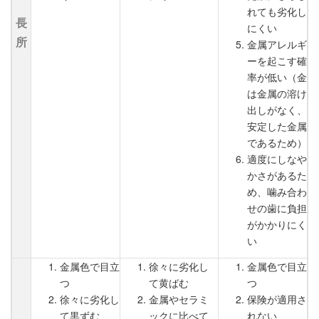
れても劣化し
長
にくい
所
金属アレルギ
ーを起こす確
率が低い（金
は金属の溶け
出しがなく、
安定した金属
であるため）
適度にしなや
かさがあるた
め、噛み合わ
せの歯に負担
がかかりにく
い
金属色で目立
徐々に劣化し
金属色で目立
つ
て黄ばむ
つ
徐々に劣化し
金属やセラミ
保険が適用さ
て黒ずむ
ックに比べて
れない