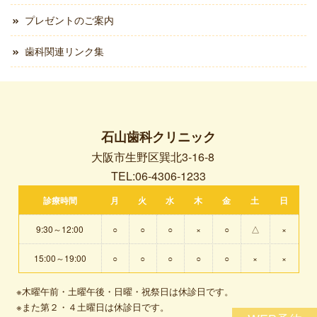
プレゼントのご案内
歯科関連リンク集
石山歯科クリニック
大阪市生野区巽北3-16-8
TEL:06-4306-1233
診療時間
月
火
水
木
金
土
日
9:30～12:00
○
○
○
×
○
△
×
15:00～19:00
○
○
○
○
○
×
×
※木曜午前・土曜午後・日曜・祝祭日は休診日です。
※また第２・４土曜日は休診日です。