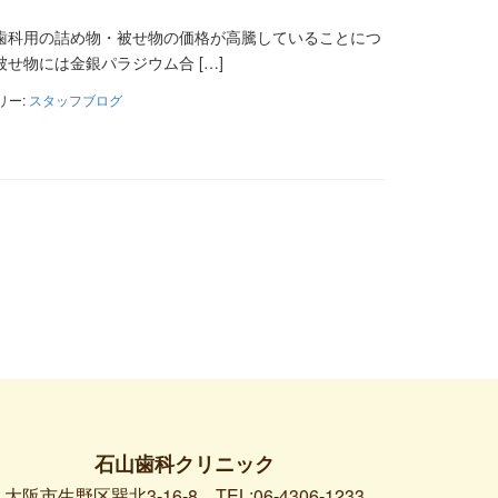
歯科用の詰め物・被せ物の価格が高騰していることにつ
物には金銀パラジウム合 […]
リー:
スタッフブログ
石山歯科クリニック
大阪市生野区巽北3-16-8
TEL:06-4306-1233