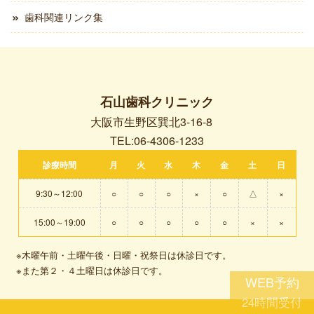
歯科関連リンク集
石山歯科クリニック
大阪市生野区巽北3-16-8
TEL:06-4306-1233
診療時間
月
火
水
木
金
土
日
9:30～12:00
○
○
○
×
○
△
×
15:00～19:00
○
○
○
○
○
×
×
※木曜午前・土曜午後・日曜・祝祭日は休診日です。
※また第２・４土曜日は休診日です。