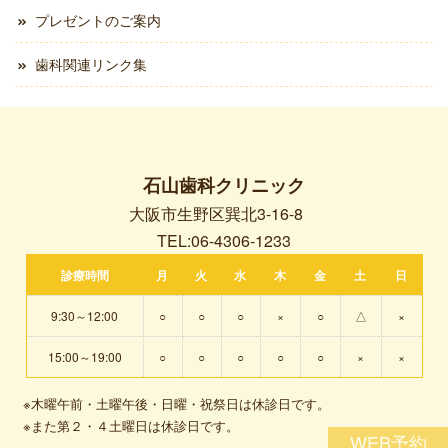
プレゼントのご案内
歯科関連リンク集
石山歯科クリニック
大阪市生野区巽北3-16-8
TEL:06-4306-1233
診療時間
月
火
水
木
金
土
日
9:30～12:00
○
○
○
×
○
△
×
15:00～19:00
○
○
○
○
○
×
×
※木曜午前・土曜午後・日曜・祝祭日は休診日です。
※また第２・４土曜日は休診日です。