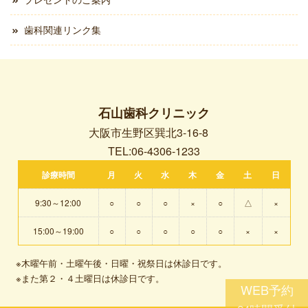
歯科関連リンク集
石山歯科クリニック
大阪市生野区巽北3-16-8
TEL:06-4306-1233
診療時間
月
火
水
木
金
土
日
9:30～12:00
○
○
○
×
○
△
×
15:00～19:00
○
○
○
○
○
×
×
※木曜午前・土曜午後・日曜・祝祭日は休診日です。
※また第２・４土曜日は休診日です。