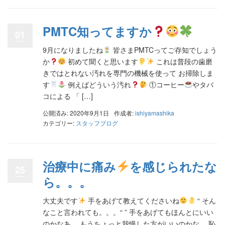
PMTC知ってますか
01
9月になりましたね
皆さまPMTCってご存知でしょう
か
初めて聞くと思います
これは普段の歯磨
きではとれない汚れを専門の機械を使って お掃除しま
す
例えばどういう汚れ
①コーヒー
やタバ
コによる 「 […]
公開済み: 2020年9月1日
作成者:
ishiyamashika
カテゴリー:
スタッフブログ
治療中に痛み
を感じられたな
25
ら。。。
大丈夫です
手をあげて教えてくださいね
“ そん
なこと言われても。。。“ ” 手をあげてもほんとにいい
のかなあ。 もうちょっと我慢した方がいいのかな。 恥