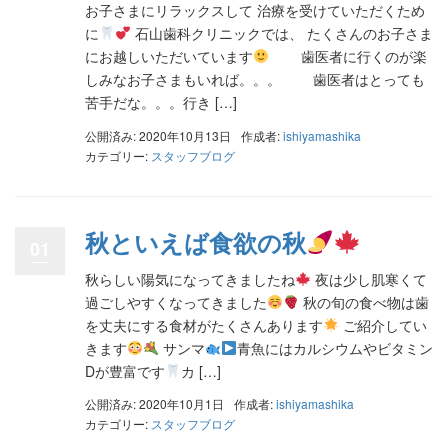
お子さまにリラックスして 治療を受けていただくため
に
石山歯科クリニックでは、 たくさんのお子さま
にお越しいただいています
歯医者に行くのが楽
しみなお子さまもいれば。。。 歯医者はとっても
苦手だな。。。行き […]
公開済み: 2020年10月13日
作成者:
ishiyamashika
カテゴリー:
スタッフブログ
秋といえば食欲の秋
01
秋らしい陽気になってきましたね
夜は少し肌寒くて
過ごしやすくなってきました
秋の旬の食べ物は歯
を丈夫にする食材がたくさんあります
ご紹介してい
きます
サンマ
青魚にはカルシウムやビタミン
Dが豊富です
カ […]
公開済み: 2020年10月1日
作成者:
ishiyamashika
カテゴリー:
スタッフブログ