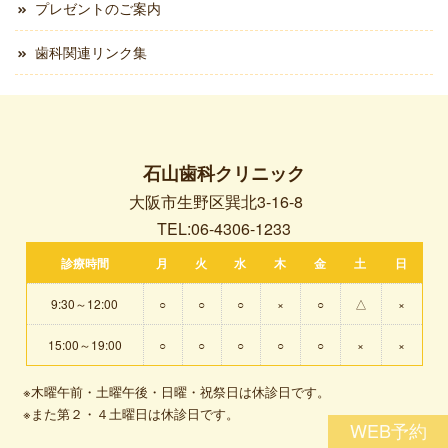
プレゼントのご案内
歯科関連リンク集
石山歯科クリニック
大阪市生野区巽北3-16-8
TEL:06-4306-1233
診療時間
月
火
水
木
金
土
日
9:30～12:00
○
○
○
×
○
△
×
15:00～19:00
○
○
○
○
○
×
×
※木曜午前・土曜午後・日曜・祝祭日は休診日です。
※また第２・４土曜日は休診日です。