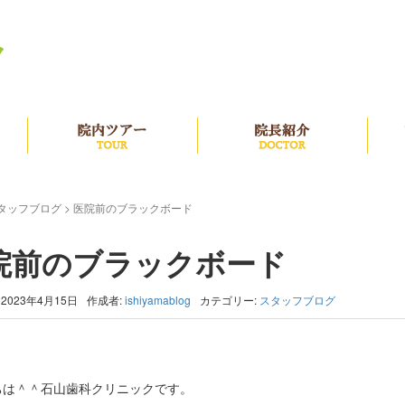
治療の流れ
院内ツアー
院長
タッフブログ
>
医院前のブラックボード
院前のブラックボード
2023年4月15日
作成者:
ishiyamablog
カテゴリー:
スタッフブログ
ちは＾＾石山歯科クリニックです。