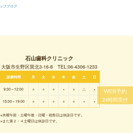
ッフブログ
石山歯科クリニック
大阪市生野区巽北3-16-8
TEL:06-4306-1233
診療時間
月
火
水
木
金
土
日
9:30～12:00
○
○
○
×
○
△
×
15:00～19:00
○
○
○
○
○
×
×
※木曜午前・土曜午後・日曜・祝祭日は休診日です。
※また第２・４土曜日は休診日です。