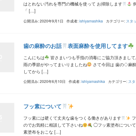
はとれない汚れを専門の機械を使って お掃除します
「 […]
公開済み: 2020年9月1日
作成者:
ishiyamashika
カテゴリー:
スタ
歯の麻酔のお話
表面麻酔を使用してます
0
こんにちは
皆さまいつも手指の消毒にご協力頂きまして
雨の季節がやってまいりましたね
さて今回は 歯の◇麻
してから […]
公開済み: 2020年6月10日
作成者:
ishiyamashika
カテゴリー:
スタ
フッ素について
5
フッ素には硬くて丈夫な歯をつくる働きがあります
フ
のでお気軽に相談して下さいね
◯フッ素塗布について
素塗布をおこな […]