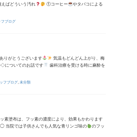
例えばどういう汚れ
①コーヒー
やタバコによる
ッフブログ
ありがとうございます
気温もどんどん上がり、梅
酔◇についてのお話です
歯科治療を受ける時に麻酔を
ッフブログ
,
未分類
ッ素塗布は、フッ素の濃度により、効果もかわります
◯ 当院では子供さんでも人気な青リンゴ味の
のフッ