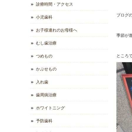
診療時間・アクセス
ブログ
小児歯科
お子様連れのお母様へ
季節が
むし歯治療
ところ
つめもの
かぶせもの
入れ歯
歯周病治療
ホワイトニング
予防歯科