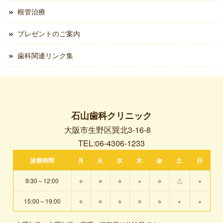
根管治療
プレゼントのご案内
歯科関連リンク集
石山歯科クリニック
大阪市生野区巽北3-16-8
TEL:06-4306-1233
診療時間
月
火
水
木
金
土
日
9:30～12:00
○
○
○
×
○
△
×
15:00～19:00
○
○
○
○
○
×
×