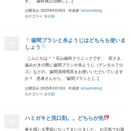
す。 歯科矯正治療に […]
公開済み: 2023年9月26日
作成者:
ishiyamablog
カテゴリー:
未分類
歯間ブラシと糸ようじはどちらも使いま
10
しょう
こんにちは＾＾石山歯科クリニックです。 皆さま、
歯みがきの際に歯間ブラシや糸ようじ（デンタルフロ
ス）などの、歯間清掃用具をお使いいただいています
か？ 患者さんから、”歯間ブラシと […]
公開済み: 2025年3月10日
作成者:
ishiyamablog
カテゴリー:
未分類
ハミガキと洗口剤。。どちらが先
20
春を感じる季節になってまいりました。 お元気でお過