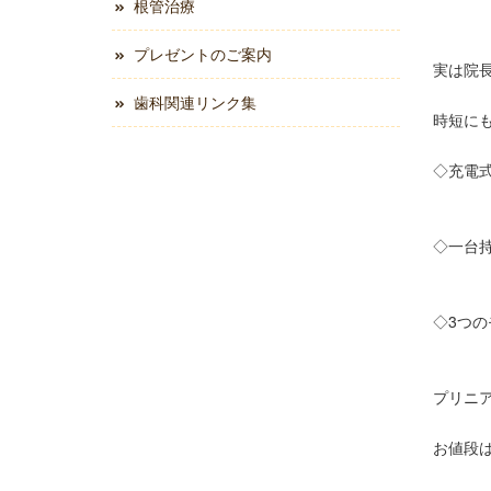
根管治療
プレゼントのご案内
実は院
歯科関連リンク集
時短に
◇充電
◇一台
◇3つ
プリニ
お値段は