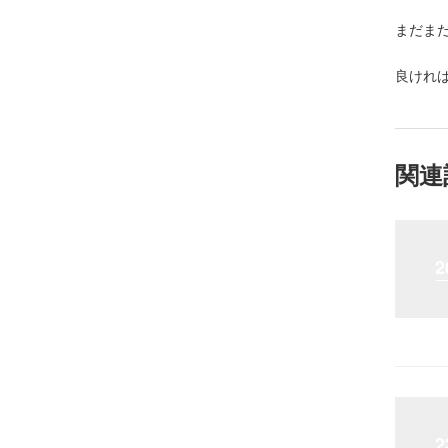
まだま
良けれ
関連
2
2