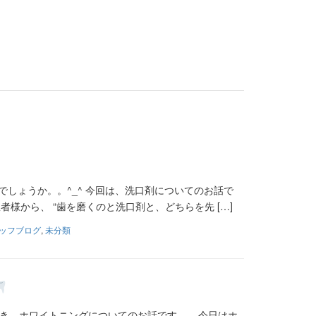
しょうか。。^_^ 今回は、洗口剤についてのお話で
様から、 “歯を磨くのと洗口剤と、どちらを先 […]
ッフブログ
,
未分類
き、ホワイトニングについてのお話です。 今日はホ