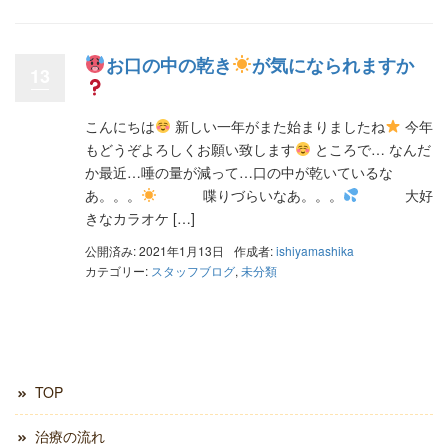
お口の中の乾き
が気になられますか
13
こんにちは
新しい一年がまた始まりましたね
今年
もどうぞよろしくお願い致します
ところで… なんだ
か最近…唾の量が減って…口の中が乾いているな
あ。。。
喋りづらいなあ。。。
大好
きなカラオケ […]
公開済み: 2021年1月13日
作成者:
ishiyamashika
カテゴリー:
スタッフブログ
,
未分類
TOP
治療の流れ