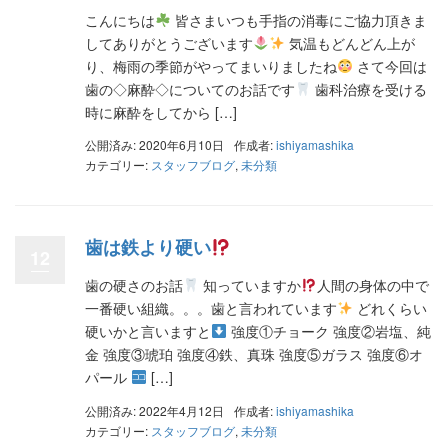
こんにちは
皆さまいつも手指の消毒にご協力頂きま
してありがとうございます
気温もどんどん上が
り、梅雨の季節がやってまいりましたね
さて今回は
歯の◇麻酔◇についてのお話です
歯科治療を受ける
時に麻酔をしてから […]
公開済み: 2020年6月10日
作成者:
ishiyamashika
カテゴリー:
スタッフブログ
,
未分類
歯は鉄より硬い
12
歯の硬さのお話
知っていますか
人間の身体の中で
一番硬い組織。。。歯と言われています
どれくらい
硬いかと言いますと
強度①チョーク 強度②岩塩、純
金 強度③琥珀 強度④鉄、真珠 強度⑤ガラス 強度⑥オ
パール
[…]
公開済み: 2022年4月12日
作成者:
ishiyamashika
カテゴリー:
スタッフブログ
,
未分類