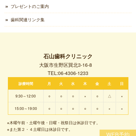
プレゼントのご案内
歯科関連リンク集
石山歯科クリニック
大阪市生野区巽北3-16-8
TEL:06-4306-1233
診療時間
月
火
水
木
金
土
日
9:30～12:00
○
○
○
×
○
△
×
15:00～19:00
○
○
○
○
○
×
×
※木曜午前・土曜午後・日曜・祝祭日は休診日です。
※また第２・４土曜日は休診日です。