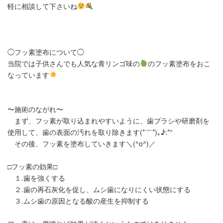
軽に相談して下さいね
◯フッ素塗布について◯
当院では子供さんでも人気な青リンゴ味の
のフッ素塗布をおこ
なっています
〜施術のながれ〜
まず、フッ素が取り込まれやすいように、歯ブラシや研磨剤を
使用して、歯の表面の汚れを取り除きます(*ˊ˘ˋ*)｡♪:*°
その後、フッ素を塗布していきます＼(^o^)／
□フッ素の効果□
１.歯を強くする
２.歯の再石灰化を促し、ムシ歯になりにくい状態にする
３.ムシ歯の原因となる酸の産生を抑制する